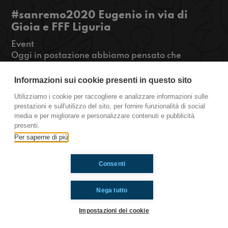
#sanremo2020 Eugenio in via di
Gioia e FFF Liguria
Event
Oggi in postazione abbiamo pensato che
sarebbe stato figo organizzare insieme a Fridays
for Future Liguria una piccola manifestazione e
Informazioni sui cookie presenti in questo sito
abbiamo invitato anche gli Eugenio in Via di
Utilizziamo i cookie per raccogliere e analizzare informazioni sulle
Gioia!
prestazioni e sull'utilizzo del sito, per fornire funzionalità di social
Hanno suonato anche Tsunami, la canzone che
media e per migliorare e personalizzare contenuti e pubblicità
hanno portato al Festival.
presenti.
#OkkinSu www.radioimmaginaria.it
Per saperne di più
Consenti
Ti è piaciuto? Condividilo!
Nega tutto
Impostazioni dei cookie