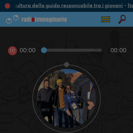
una cultura della guida responsabile tra i giovani
-
It
00:00
00:00
!!!