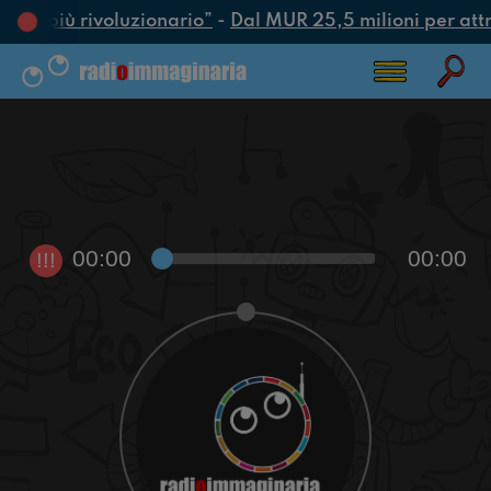
’atto più rivoluzionario”
-
Dal MUR 25,5 milioni per attrar
00:00
00:00
!!!