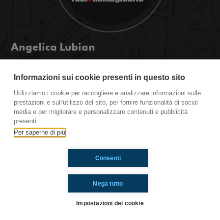
Angelica Lubian
Una cantante, che sta iniziando a farsi conoscere
per le sue splendide doti canore, ci ha concesso
Informazioni sui cookie presenti in questo sito
quest'intervista e ci ha fatto ascoltare anche
Utilizziamo i cookie per raccogliere e analizzare informazioni sulle
degli inediti bellissimi!!!
prestazioni e sull'utilizzo del sito, per fornire funzionalità di social
media e per migliorare e personalizzare contenuti e pubblicità
presenti.
Ti è piaciuto? Condividilo!
Per saperne di più
Consenti
Nega tutto
Impostazioni dei cookie