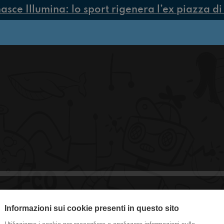
sce Illumina: lo sport rigenera l’ex piazza di 
Informazioni sui cookie presenti in questo sito