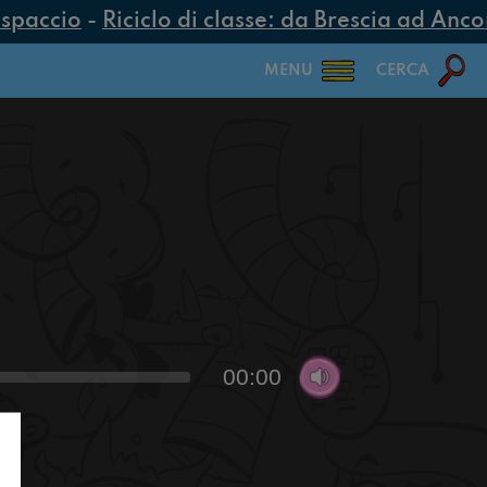
spaccio
-
Riciclo di classe: da Brescia ad Ancona
MENU
CERCA
00:00