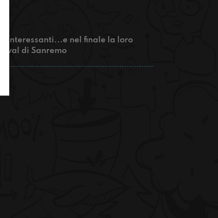
 interessanti...e nel finale la loro
stival di Sanremo