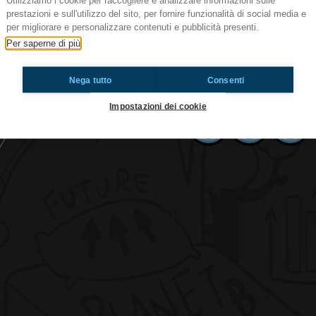
Utilizziamo i cookie per raccogliere e analizzare informazioni sulle
prestazioni e sull'utilizzo del sito, per fornire funzionalità di social media e
per migliorare e personalizzare contenuti e pubblicità presenti.
Modà
Per saperne di più
Un'intervista molto interessante e piena di notizie
canzone che è arrivata sul podio nel 63esimo Fe
Nega tutto
Consenti
Impostazioni dei cookie
Ti è piaciuto? Condividilo!