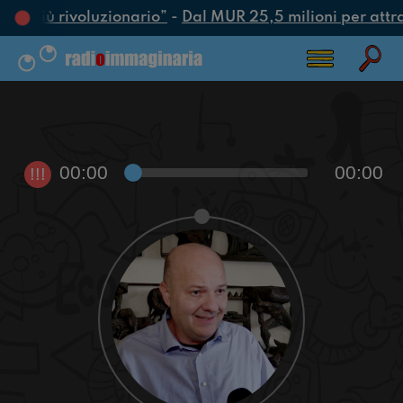
tto più rivoluzionario”
-
Dal MUR 25,5 milioni per attrarr
00:00
00:00
!!!