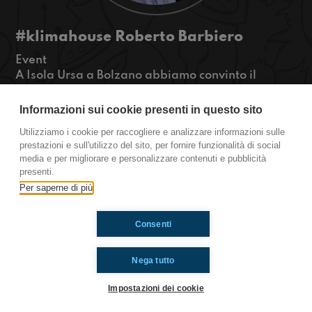
#klimahouse Roberto Barbiero
Event
A Isola Ursa a Bolzano abbiamo convinto il
climatologo Roberto Barbiero a fare un
improvvisario con noi. Come costruiresti il tuo
Informazioni sui cookie presenti in questo sito
fortino segreto o la tua casa sull'albero? Sicuro
Utilizziamo i cookie per raccogliere e analizzare informazioni sulle
che come te lo immagini rispetterebbe davvero
prestazioni e sull'utilizzo del sito, per fornire funzionalità di social
l'ambiente?
media e per migliorare e personalizzare contenuti e pubblicità
#OkkinSu www.radioimmaginaria.it
presenti.
Per saperne di più
Ti è piaciuto? Condividilo!
Consenti
Nega tutto
Impostazioni dei cookie