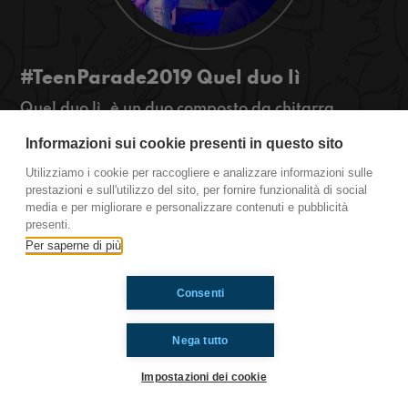
#TeenParade2019 Quel duo lì
Quel duo lì, è un duo composto da chitarra,
percussioni e due voci, appena li si ascolta si
Informazioni sui cookie presenti in questo sito
rimane subito colpiti. Volete sapere perchè si
chiamano proprio così? Ascoltateci!
Utilizziamo i cookie per raccogliere e analizzare informazioni sulle
#OkkinSu www.radioimmaginaria.it
prestazioni e sull'utilizzo del sito, per fornire funzionalità di social
media e per migliorare e personalizzare contenuti e pubblicità
presenti.
Ti è piaciuto? Condividilo!
Per saperne di più
Consenti
Nega tutto
Impostazioni dei cookie