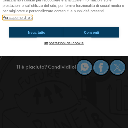
Utilizziamo i cookie per raccogliere e analizzare informazioni sulle
Atlantide
prestazioni e sull'utilizzo del sito, per fornire funzionalità di social media e
per migliorare e personalizzare contenuti e pubblicità presenti.
Ciao ragazzi! Oggi siamo a Castel San Pietro, a
Per saperne di più
Libreria Atlantide per raccontarvi Noi abbiamo fu
avventura in giro per l’Europa con la nostra Ape
#OkkinSu www.radioimmaginaria.it
Nega tutto
Consenti
Impostazioni dei cookie
Castel San Pietro Terme
Ti è piaciuto? Condividilo!