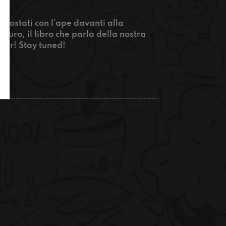
ppostati con l’ape davanti alla
turo, il libro che parla della nostra
Car! Stay tuned!