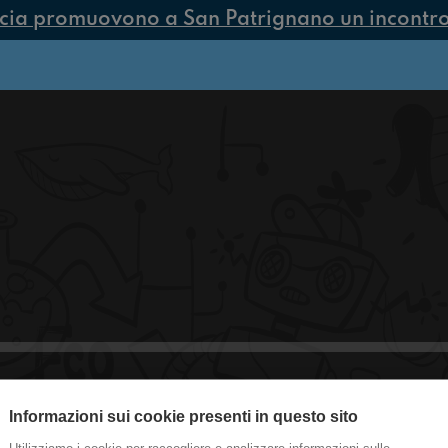
cia promuovono a San Patrignano un incontro 
Informazioni sui cookie presenti in questo sito
#castelsanpietro Noi abbiamo futuro 