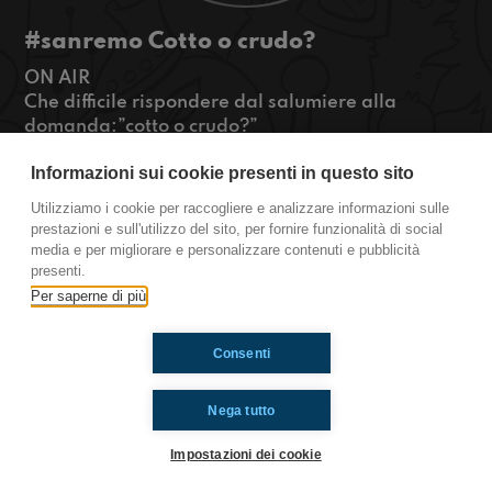
#sanremo Cotto o crudo?
ON AIR
Che difficile rispondere dal salumiere alla
domanda:”cotto o crudo?”
E soprattutto, come si fa a non essere affascinati
Informazioni sui cookie presenti in questo sito
passando davanti a un bancone pieno di salami?
Tutto qua su Radioimmaginaria Sanremo
Utilizziamo i cookie per raccogliere e analizzare informazioni sulle
#OkkinSu www.radioimmaginaria.it
prestazioni e sull'utilizzo del sito, per fornire funzionalità di social
media e per migliorare e personalizzare contenuti e pubblicità
Sanremo
presenti.
Per saperne di più
Ti è piaciuto? Condividilo!
Consenti
Nega tutto
Impostazioni dei cookie