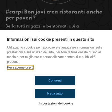
#carpi Bon jovi crea ristoranti anche
per poveri?
Bella tutti ragazzi e bentornati qui a
radioimmaginaria e oggi parleremo dei
ristoranti di bon jovi dove i poveri possono
Informazioni sui cookie presenti in questo sito
mangiare gratis
Utilizziamo i cookie per raccogliere e analizzare informazioni sulle
#OkkinSu www.radioimmaginaria.it
prestazioni e sull'utilizzo del sito, per fornire funzionalità di social
media e per migliorare e personalizzare contenuti e pubblicità
Carpi
presenti.
Per saperne di più
Ti è piaciuto? Condividilo!
Consenti
Nega tutto
Impostazioni dei cookie