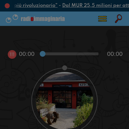
’atto più rivoluzionario”
-
Dal MUR 25,5 milioni per attra
00:00
00:00
!!!