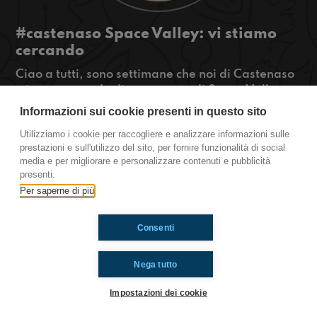
#castenaso Space Valley: vi stiamo
cercando
Ciao a tutti, sono settimane che noi di Castenaso
stiamo cercando di contattare gli Space Valley,
un gruppo di Youtuber di Bologna, ma loro non ci
Informazioni sui cookie presenti in questo sito
stanno considerando. Cosa possiamo fare?
Utilizziamo i cookie per raccogliere e analizzare informazioni sulle
#OkkinSu www.radioimmaginaria.it
prestazioni e sull'utilizzo del sito, per fornire funzionalità di social
media e per migliorare e personalizzare contenuti e pubblicità
Castenaso
presenti.
Per saperne di più
Ti è piaciuto? Condividilo!
Consenti
Nega tutto
Impostazioni dei cookie