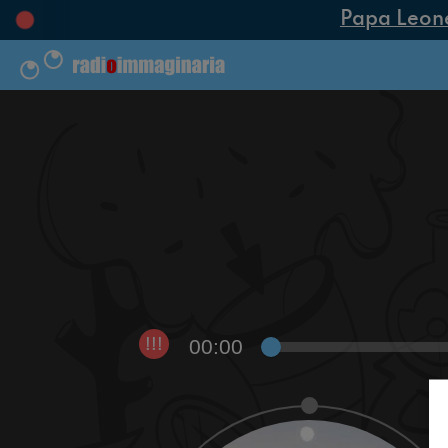
Papa Leone X
00:00
!!!