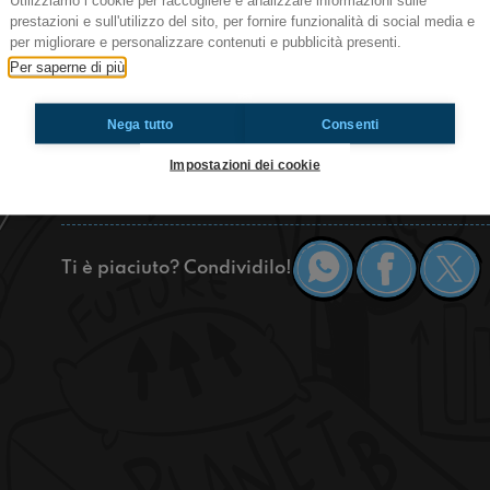
Utilizziamo i cookie per raccogliere e analizzare informazioni sulle
ON AIR
prestazioni e sull'utilizzo del sito, per fornire funzionalità di social media e
Vi ricordate quando da piccoli guardavate le nu
per migliorare e personalizzare contenuti e pubblicità presenti.
Scopriamo perché la nostra mente ce le faceva
Per saperne di più
più il cielo. Intanto vi presentiamo Hamilton, un
di musica rap!
Nega tutto
Consenti
#OkkinSu www.radioimmaginaria.it
Impostazioni dei cookie
Milano
Ti è piaciuto? Condividilo!