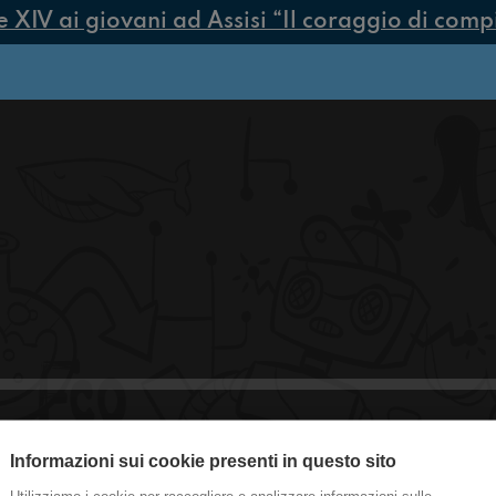
IV ai giovani ad Assisi “Il coraggio di compier
Informazioni sui cookie presenti in questo sito
#milano Guardatevi il Cielo