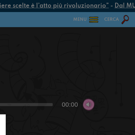
e scelte è l’atto più rivoluzionario”
-
Dal MUR 
MENU
CERCA
00:00