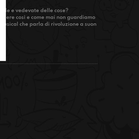
vole e vedevate delle cose?
 vedere così e come mai non guardiamo
 musical che parla di rivoluzione a suon