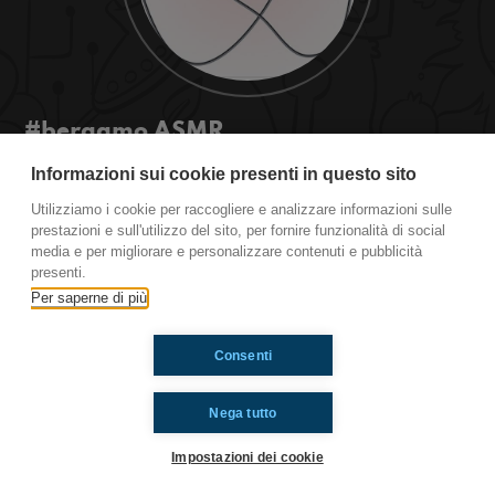
#bergamo ASMR
E toi t'aime bien le video ASMR!!
Informazioni sui cookie presenti in questo sito
#ToiAussi www.radioimmaginaria.it
Utilizziamo i cookie per raccogliere e analizzare informazioni sulle
prestazioni e sull'utilizzo del sito, per fornire funzionalità di social
media e per migliorare e personalizzare contenuti e pubblicità
Ti è piaciuto? Condividilo!
presenti.
Per saperne di più
Consenti
Nega tutto
Impostazioni dei cookie