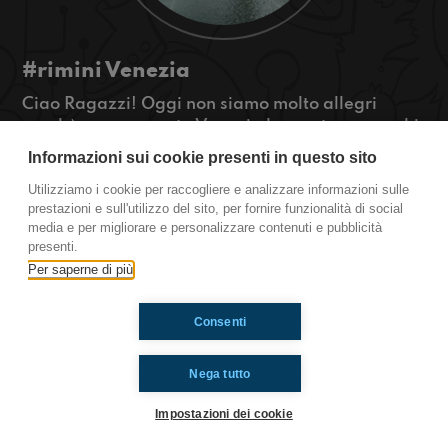
#rimini Venezia
Ciao Ragazzi! Oggi non siamo molto allegri
perchè come saprete Venezia ha avuto non pochi
problemi con le maree. Cosa possiamo fare?
Informazioni sui cookie presenti in questo sito
#OkkinSu www.radioimmaginaria.it
Utilizziamo i cookie per raccogliere e analizzare informazioni sulle
prestazioni e sull'utilizzo del sito, per fornire funzionalità di social
Rimini
media e per migliorare e personalizzare contenuti e pubblicità
presenti.
Per saperne di più
Ti è piaciuto? Condividilo!
Consenti
Nega tutto
Impostazioni dei cookie