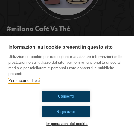
#milano Café Vs Thé
Et Bien les mecs le café ça étais ma drogue mais
le thé as désormais pris sa place! Alors pourquoi
Informazioni sui cookie presenti in questo sito
pas les comparer?!
Utilizziamo i cookie per raccogliere e analizzare informazioni sulle
#ToiAussi www.radioimmaginaria.it
prestazioni e sull'utilizzo del sito, per fornire funzionalità di social
media e per migliorare e personalizzare contenuti e pubblicità
presenti.
Ti è piaciuto? Condividilo!
Per saperne di più
Consenti
Nega tutto
Impostazioni dei cookie