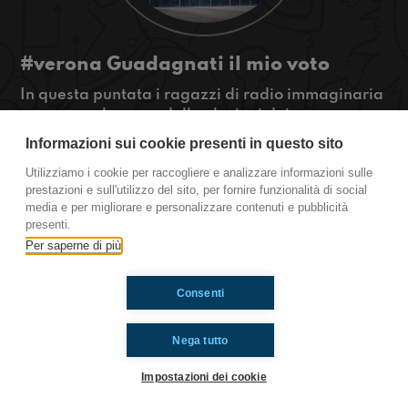
#verona Guadagnati il mio voto
In questa puntata i ragazzi di radio immaginaria
verona parleranno delle elezioni dei
rappresentanti di classe
Informazioni sui cookie presenti in questo sito
#OkkinSu www.radioimmaginaria.it
Utilizziamo i cookie per raccogliere e analizzare informazioni sulle
prestazioni e sull'utilizzo del sito, per fornire funzionalità di social
Verona
media e per migliorare e personalizzare contenuti e pubblicità
presenti.
Per saperne di più
Ti è piaciuto? Condividilo!
Consenti
Nega tutto
Impostazioni dei cookie