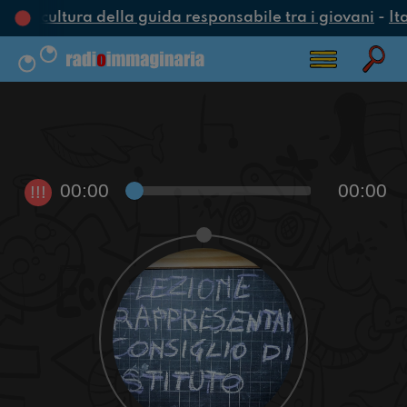
na cultura della guida responsabile tra i giovani
-
Ita
00:00
00:00
!!!