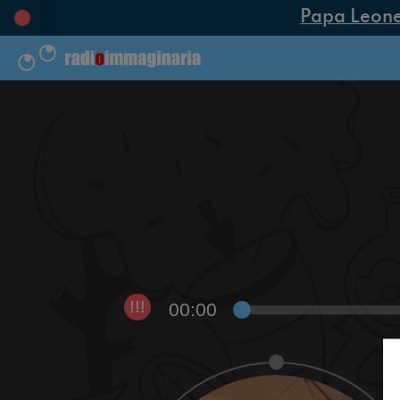
Papa Leone XI
00:00
!!!