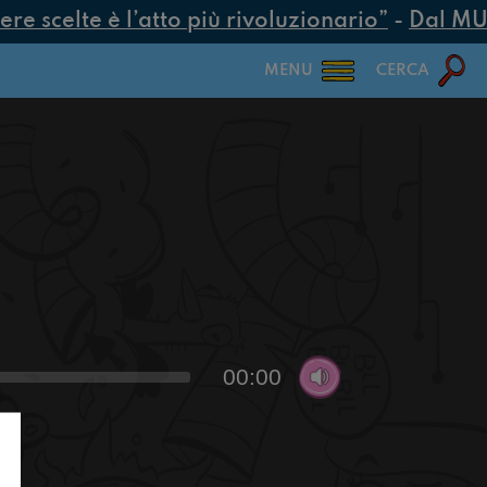
 scelte è l’atto più rivoluzionario”
-
Dal MUR 2
MENU
CERCA
00:00