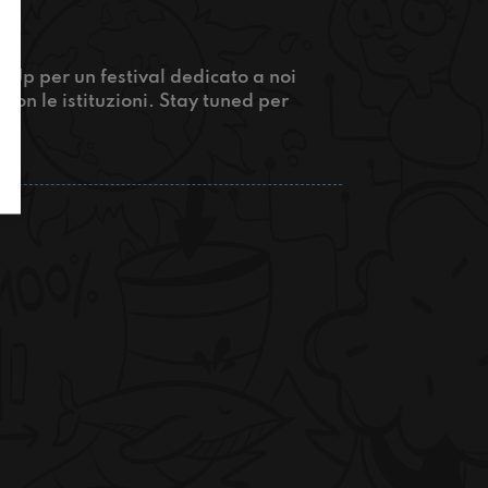
Up per un festival dedicato a noi
 con le istituzioni. Stay tuned per