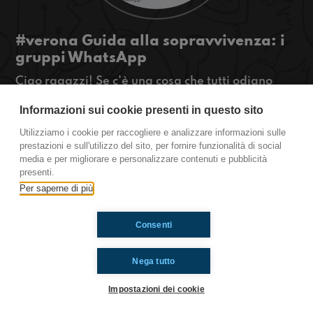
#verona Guida alla sopravvivenza: i
gruppi WhatsApp
Ciao ragazzi! Se c’è una cosa che tutti odiano
(inclusi noi nuovi speaker di Verona) sono i gruppi
Informazioni sui cookie presenti in questo sito
WhatsApp.. Come sopravvivere? Ascoltateciii!
#OkkinSu www.radioimmaginaria.it
Utilizziamo i cookie per raccogliere e analizzare informazioni sulle
prestazioni e sull'utilizzo del sito, per fornire funzionalità di social
Verona
media e per migliorare e personalizzare contenuti e pubblicità
presenti.
Per saperne di più
Ti è piaciuto? Condividilo!
Consenti
Nega tutto
Impostazioni dei cookie