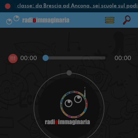
iclo di classe: da Brescia ad Ancona, sei scuole sul podio
00:00
00:00
!!!