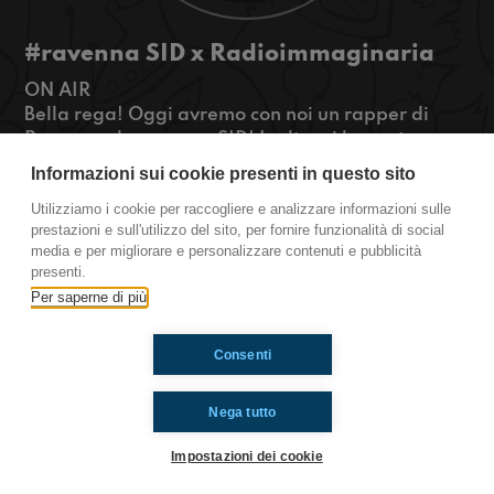
#ravenna SID x Radioimmaginaria
ON AIR
Bella rega! Oggi avremo con noi un rapper di
Ravenna che spacca, SID! Inoltre ci lamenteremo
di come abbiamo tolto la sezione "seguiti" su
Informazioni sui cookie presenti in questo sito
instagram.
Utilizziamo i cookie per raccogliere e analizzare informazioni sulle
#OkkinSu www.radioimmaginaria.it
prestazioni e sull'utilizzo del sito, per fornire funzionalità di social
media e per migliorare e personalizzare contenuti e pubblicità
Ravenna
presenti.
Per saperne di più
Ti è piaciuto? Condividilo!
Consenti
Nega tutto
Impostazioni dei cookie