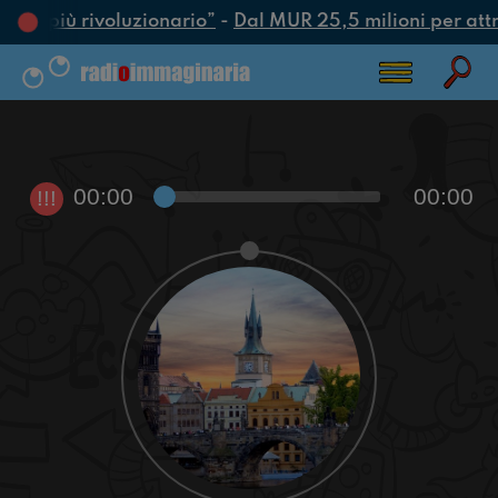
atto più rivoluzionario”
-
Dal MUR 25,5 milioni per attrar
00:00
00:00
!!!