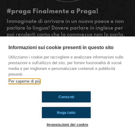
#praga Finalmente a Praga!
Immaginate di arrivare in un nuovo paese e non
parlare la lingua! Dovere parlare in inglese per
poi renderti conto che la commessa non lo parla.
E poi non potere più andare al cinema perché è
Informazioni sui cookie presenti in questo sito
solo in ceco. Ma che per fortuna hai un'amica che
è pronta a farti un corso di ceco gratis!
Utilizziamo i cookie per raccogliere e analizzare informazioni sulle
#OkkinSu www.radioimmaginaria.it
prestazioni e sull'utilizzo del sito, per fornire funzionalità di social
media e per migliorare e personalizzare contenuti e pubblicità
Praga
presenti.
Per saperne di più
Ti è piaciuto? Condividilo!
Consenti
Nega tutto
Impostazioni dei cookie