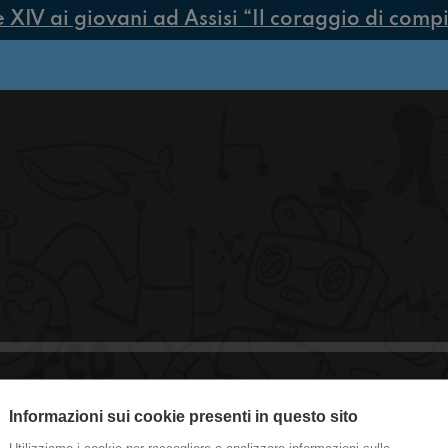
V ai giovani ad Assisi “Il coraggio di compier
Informazioni sui cookie presenti in questo sito
#medicina DisTradizioni