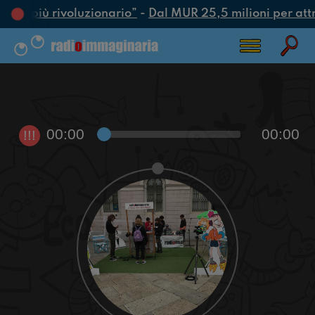
’atto più rivoluzionario”
-
Dal MUR 25,5 milioni per attrar
00:00
00:00
!!!