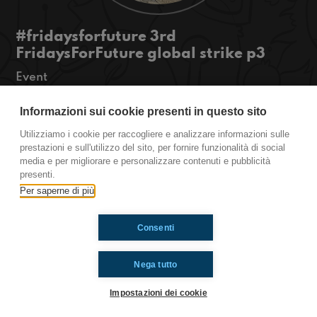
#fridaysforfuture 3rd
FridaysForFuture global strike p3
Event
Hi guyss! Today we’re in Bergamo (Italy) to
broadcast a radio marathon about the 3rd
Informazioni sui cookie presenti in questo sito
FridaysForFuture global strike. We’ll be live with
Utilizziamo i cookie per raccogliere e analizzare informazioni sulle
40 cities in 18 countries around the globe. Stay
prestazioni e sull'utilizzo del sito, per fornire funzionalità di social
tuned!
media e per migliorare e personalizzare contenuti e pubblicità
#OkkinSu www.radioimmaginaria.it
presenti.
Per saperne di più
Ti è piaciuto? Condividilo!
Consenti
Nega tutto
Impostazioni dei cookie