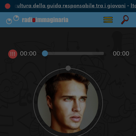
una cultura della guida responsabile tra i giovani
-
It
00:00
00:00
!!!