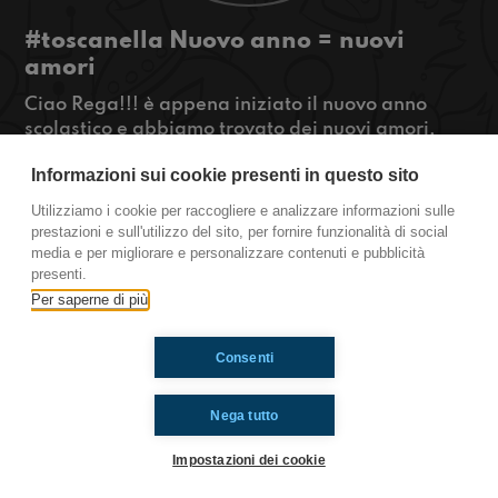
#toscanella Nuovo anno = nuovi
amori
Ciao Rega!!! è appena iniziato il nuovo anno
scolastico e abbiamo trovato dei nuovi amori,
alcuni anche impossibili. Se anche voi vi trovate
Informazioni sui cookie presenti in questo sito
nella nostra situazione, raccontateceli ma
soprattutto.... ascoltateci!!!!!
Utilizziamo i cookie per raccogliere e analizzare informazioni sulle
#OkkinSu www.radioimmaginaria.it
prestazioni e sull'utilizzo del sito, per fornire funzionalità di social
media e per migliorare e personalizzare contenuti e pubblicità
Toscanella
presenti.
Per saperne di più
Ti è piaciuto? Condividilo!
Consenti
Nega tutto
Impostazioni dei cookie