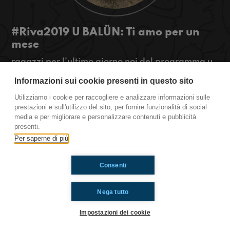
#Riva2019 U BALÜN: Ti amo per un
mese
ragazzi per l’ultimo giorno noi del programma u
balün siamo sulla spiaggia di Riva ligure e oggi,
Informazioni sui cookie presenti in questo sito
insieme al torneo di Beach volley, ci siamo chiesti:
quanto deve durare una storia estiva? Per avere
Utilizziamo i cookie per raccogliere e analizzare informazioni sulle
la risposta, ascoltateci!
prestazioni e sull'utilizzo del sito, per fornire funzionalità di social
media e per migliorare e personalizzare contenuti e pubblicità
www.radioimmaginaria.it #OkkinSu
presenti.
Per saperne di più
Ti è piaciuto? Condividilo!
Consenti
Nega tutto
Impostazioni dei cookie