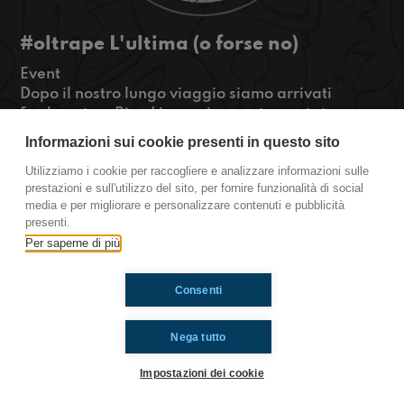
#oltrape L'ultima (o forse no)
Event
Dopo il nostro lungo viaggio siamo arrivati
finalmente a Riva Ligure, in questa puntata
trarremo un po' le fila del nostro viaggio e faremo
Informazioni sui cookie presenti in questo sito
dei ringraziamenti speciali!
Utilizziamo i cookie per raccogliere e analizzare informazioni sulle
#OkkinSu www.radioimmaginaria.it
prestazioni e sull'utilizzo del sito, per fornire funzionalità di social
media e per migliorare e personalizzare contenuti e pubblicità
oltrape
presenti.
Per saperne di più
Ti è piaciuto? Condividilo!
Consenti
Nega tutto
Impostazioni dei cookie