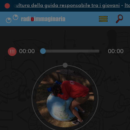
una cultura della guida responsabile tra i giovani
-
It
00:00
00:00
!!!