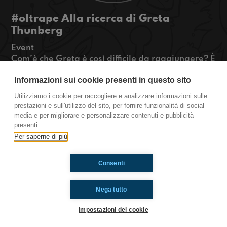
#oltrape Alla ricerca di Greta
Thunberg
Event
Com’è che Greta è così difficile da raggiungere? È
come se fosse una celebrità, ma forse è proprio
Informazioni sui cookie presenti in questo sito
questo il problema, oppure lo sono i deliri di Gio
durante la puntata...
Utilizziamo i cookie per raccogliere e analizzare informazioni sulle
#OkkinSu www.radioimmaginaria.it
prestazioni e sull'utilizzo del sito, per fornire funzionalità di social
media e per migliorare e personalizzare contenuti e pubblicità
oltrape
presenti.
Per saperne di più
Ti è piaciuto? Condividilo!
Consenti
Nega tutto
Impostazioni dei cookie