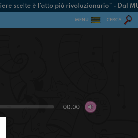
e scelte è l’atto più rivoluzionario”
-
Dal MUR 
MENU
CERCA
00:00