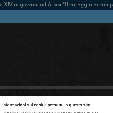
IV ai giovani ad Assisi “Il coraggio di compier
Informazioni sui cookie presenti in questo sito
#ravenna Vaporwave?! by Svccy