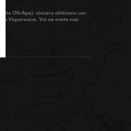
tante OltrApe): stasera abbiamo con
 della Vaporwave. Voi ne avete mai