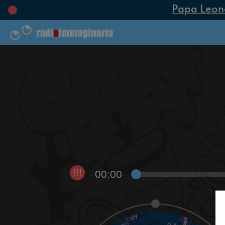
Papa Leone X
00:00
!!!