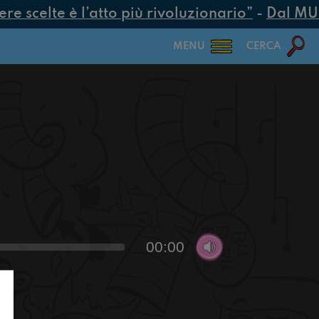
 scelte è l’atto più rivoluzionario”
-
Dal MUR 2
MENU
CERCA
00:00