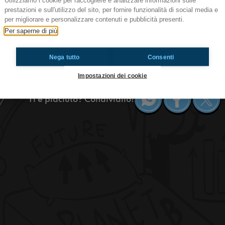
Utilizziamo i cookie per raccogliere e analizzare informazioni sulle
prestazioni e sull'utilizzo del sito, per fornire funzionalità di social media e
#sanremo orecchini sui maschi
per migliorare e personalizzare contenuti e pubblicità presenti.
Readioimmaginaria Sanremo
Per saperne di più
ON AIR
Cosa pensi quando vedi un ragazzo con gli orec
Nega tutto
Consenti
#OkkinSu www.radioimmaginaria.com
Impostazioni dei cookie
Ti è piaciuto? Condividilo!