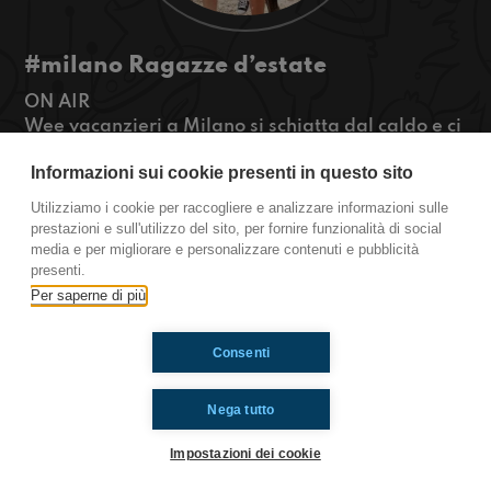
#milano Ragazze d’estate
ON AIR
Wee vacanzieri a Milano si schiatta dal caldo e ci
siamo mezzi trasferiti al mare dove abbiamo
Informazioni sui cookie presenti in questo sito
incontrato delle ragazze un po’ particolari...
#OkkinSu www.radioimmaginaria.it
Utilizziamo i cookie per raccogliere e analizzare informazioni sulle
prestazioni e sull'utilizzo del sito, per fornire funzionalità di social
Milano
media e per migliorare e personalizzare contenuti e pubblicità
presenti.
Per saperne di più
Ti è piaciuto? Condividilo!
Consenti
Nega tutto
Impostazioni dei cookie