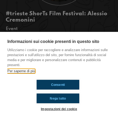
#trieste ShorTs Film Festival: Alessio
Cremonini
Event
Ciao a tutti!! Vi dobbiamo ammettere che siamo
un po’ emozionati: ai nostri microfoni Alessio
Informazioni sui cookie presenti in questo sito
Cremonini, regista del film «sulla mia pelle» che
Utilizziamo i cookie per raccogliere e analizzare informazioni sulle
racconta gli ultimi sette giorni di vita di Stefano
prestazioni e sull'utilizzo del sito, per fornire funzionalità di social
Cucchi. Ascoltateci!!
media e per migliorare e personalizzare contenuti e pubblicità
#OkkinSu www.radioimmaginaria.it
presenti.
Per saperne di più
Ti è piaciuto? Condividilo!
Consenti
Nega tutto
Impostazioni dei cookie