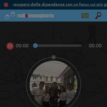
one e recupero dalle dipendenze con un focus sui più g
00:00
00:00
!!!