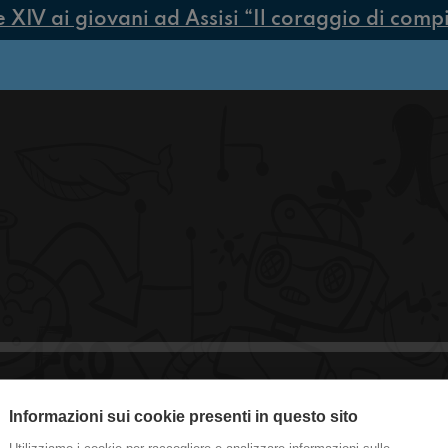
IV ai giovani ad Assisi “Il coraggio di compier
Informazioni sui cookie presenti in questo sito