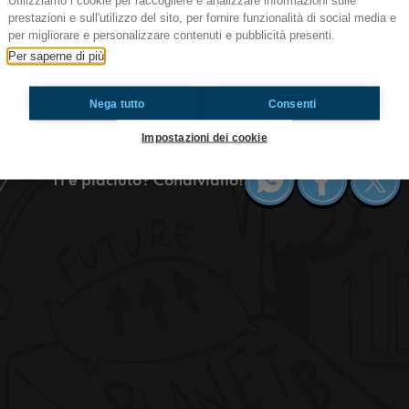
Utilizziamo i cookie per raccogliere e analizzare informazioni sulle
prestazioni e sull'utilizzo del sito, per fornire funzionalità di social media e
#castelguelfo Rivalità tra sagre
per migliorare e personalizzare contenuti e pubblicità presenti.
Event
Per saperne di più
Siamo ancora qui alla Sagra del vino e della ci
non è l’unica in zona. Siete pronti a scoprirne alt
Nega tutto
Consenti
#OkkinSu www.radioimmaginaria.it
Impostazioni dei cookie
Ti è piaciuto? Condividilo!