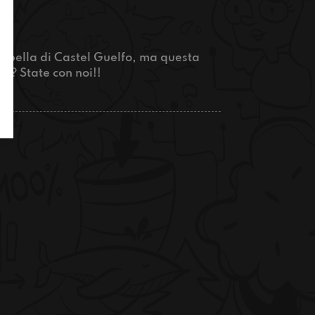
ambella di Castel Guelfo, ma questa
re? State con noi!!