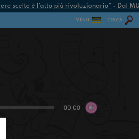
e scelte è l’atto più rivoluzionario”
-
Dal MUR 
MENU
CERCA
00:00