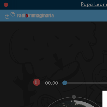
Papa Leone X
00:00
!!!