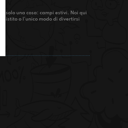
ire solo una cosa: campi estivi. Noi qui
sistito o l’unico modo di divertirsi