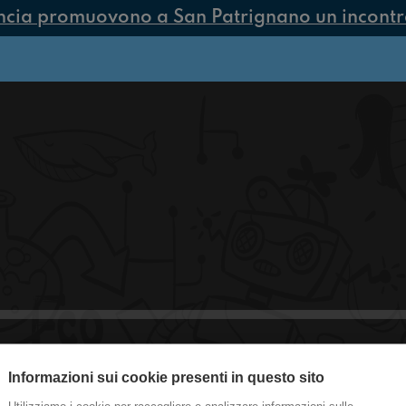
ncia promuovono a San Patrignano un incontro 
Informazioni sui cookie presenti in questo sito
#castelguelfo Gente figa ai campi est