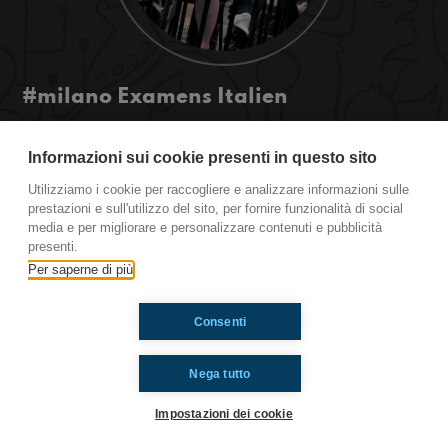
#milano Examens Italien
Avez-vous jamais vécu le stress avant d’un
examen ? Bien moi oui surtout pour cette semaine
Informazioni sui cookie presenti in questo sito
d’examen en Italie pour le bac
Utilizziamo i cookie per raccogliere e analizzare informazioni sulle
#ToiAussi www.radioimmaginaria.it
prestazioni e sull'utilizzo del sito, per fornire funzionalità di social
media e per migliorare e personalizzare contenuti e pubblicità
presenti.
Ti è piaciuto? Condividilo!
Per saperne di più
Consenti
Nega tutto
Impostazioni dei cookie