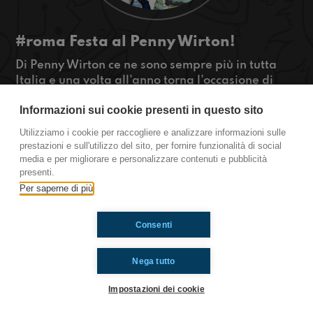
#roma Festa al Penny Wirton!
Di Penny Wirton ce ne sono sempre più in tutta
Italia e una volta all'anno torna l'occasione di
rivedersi nella città di mezzo che indovinate un
Informazioni sui cookie presenti in questo sito
po'? È Roma!
#OkkinSu www.radioimmaginaria.it
Utilizziamo i cookie per raccogliere e analizzare informazioni sulle
prestazioni e sull'utilizzo del sito, per fornire funzionalità di social
Roma
media e per migliorare e personalizzare contenuti e pubblicità
presenti.
Per saperne di più
Ti è piaciuto? Condividilo!
Consenti
Nega tutto
Impostazioni dei cookie