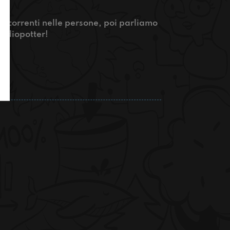
 ricorrenti nelle persone, poi parliamo
 Radiopotter!
?