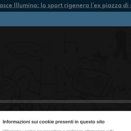
ce Illumina: lo sport rigenera l’ex piazza di 
Informazioni sui cookie presenti in questo sito
#cremona Ossessionati dalle ship