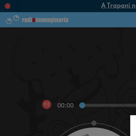
A Trapani nas
00:00
!!!