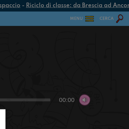
spaccio
-
Riciclo di classe: da Brescia ad Ancona
MENU
CERCA
00:00