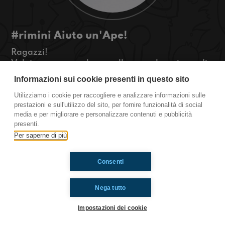
#rimini Aiuto un'Ape!
Ragazzi!
Volete sapere qualcosa sulla cosa che usiamo di
più nella giornata? Ascoltate la nostra puntata!!!
Informazioni sui cookie presenti in questo sito
#OkkinSu www.radioimmaginaria.it
Utilizziamo i cookie per raccogliere e analizzare informazioni sulle
prestazioni e sull'utilizzo del sito, per fornire funzionalità di social
Rimini
media e per migliorare e personalizzare contenuti e pubblicità
presenti.
Per saperne di più
Ti è piaciuto? Condividilo!
Consenti
Nega tutto
Impostazioni dei cookie