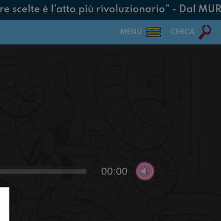
scelte è l’atto più rivoluzionario”
-
Dal MUR 25
MENU
CERCA
00:00