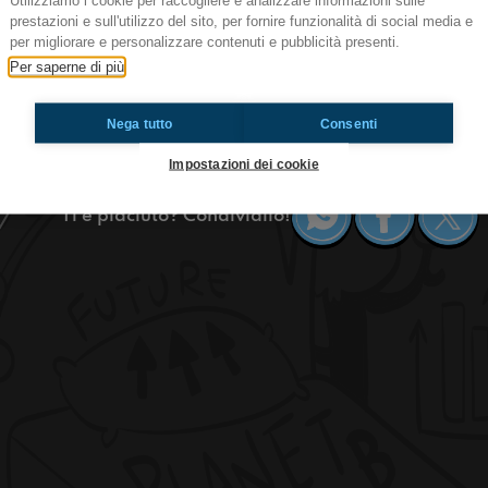
Utilizziamo i cookie per raccogliere e analizzare informazioni sulle
prestazioni e sull'utilizzo del sito, per fornire funzionalità di social media e
#carpi Festa del racconto: Luca Merca
per migliorare e personalizzare contenuti e pubblicità presenti.
Event
Per saperne di più
Bella rega siamo qui con l'ultima diretta dal Fes
intervista a Luca Mercalli!
Nega tutto
Consenti
#OkkinSu www.radioimmaginaria.it
Impostazioni dei cookie
Ti è piaciuto? Condividilo!