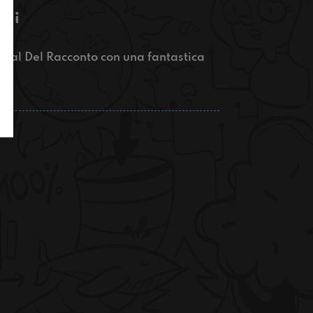
lli
tival Del Racconto con una fantastica