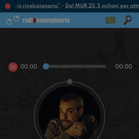
atto più rivoluzionario”
-
Dal MUR 25,5 milioni per attrar
00:00
00:00
!!!