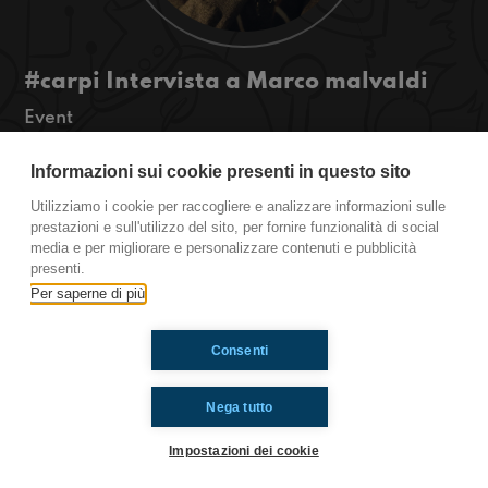
#carpi Intervista a Marco malvaldi
Event
Ciao ragazzi! Siamo sempre qui dalla festa del
racconto a carpi e oggi intervistiamo uno scrittore
Informazioni sui cookie presenti in questo sito
che in realtà è un po’ un esperto in tutti i campi,
Utilizziamo i cookie per raccogliere e analizzare informazioni sulle
sarà esperto anche di adolescenza?
prestazioni e sull'utilizzo del sito, per fornire funzionalità di social
#OkkinSu www.radioimmahginaria.it
media e per migliorare e personalizzare contenuti e pubblicità
presenti.
Per saperne di più
Ti è piaciuto? Condividilo!
Consenti
Nega tutto
Impostazioni dei cookie