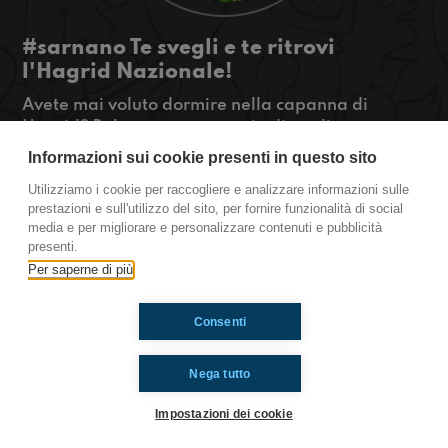
#sarnano Te svegli e te ritrovi
l'Hagrid Nazionale!
Avete mai voluto dormire nella capanna di
Hagrid? Beh, se avete un paio di sterline potreste
pure farcela!! Tutto questo nei dettagli della
Informazioni sui cookie presenti in questo sito
nuova puntata di #SARNANO!
Utilizziamo i cookie per raccogliere e analizzare informazioni sulle
#OkkinSu www.radioimmaginaria.it
prestazioni e sull'utilizzo del sito, per fornire funzionalità di social
media e per migliorare e personalizzare contenuti e pubblicità
Sarnano
presenti.
Per saperne di più
Ti è piaciuto? Condividilo!
Consenti
Nega tutto
Impostazioni dei cookie