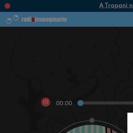
A Trapani nas
00:00
!!!