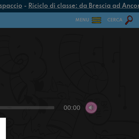
spaccio
-
Riciclo di classe: da Brescia ad Ancona
MENU
CERCA
00:00