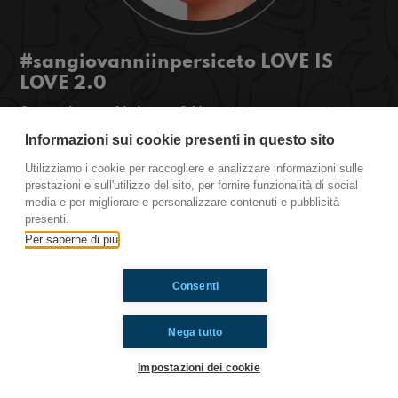
#sangiovanniinpersiceto LOVE IS
LOVE 2.0
Sweet home Alabama? Non ci siamo proprio, ma
anche in Italia le cose non vanno meglio!
Informazioni sui cookie presenti in questo sito
#OkkinSu www.radioimmaginaria.it
Utilizziamo i cookie per raccogliere e analizzare informazioni sulle
prestazioni e sull'utilizzo del sito, per fornire funzionalità di social
San Giovanni in Persiceto
media e per migliorare e personalizzare contenuti e pubblicità
presenti.
Per saperne di più
Ti è piaciuto? Condividilo!
Consenti
Nega tutto
Impostazioni dei cookie