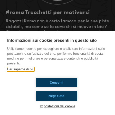
#roma Trucchetti per motivarsi
Ragazzi Roma non è certo famosa per le sue piste
ciclabili, ma come se la cava chi si muove in bici?
Ci vuole una grande motivazione, e a proposito
di motivazione vi parleremo della piramide di
Informazioni sui cookie presenti in questo sito
Maslow!
Utilizziamo i cookie per raccogliere e analizzare informazioni sulle
#OkkinSu www.radioimmaginaria.it
prestazioni e sull'utilizzo del sito, per fornire funzionalità di social
media e per migliorare e personalizzare contenuti e pubblicità
Roma
presenti.
Per saperne di più
Ti è piaciuto? Condividilo!
Consenti
Nega tutto
Impostazioni dei cookie