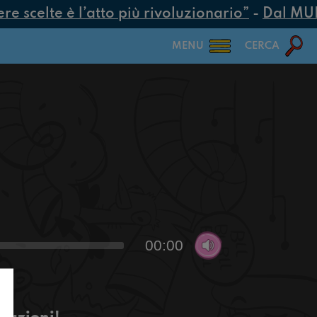
 scelte è l’atto più rivoluzionario”
-
Dal MUR 2
MENU
CERCA
00:00