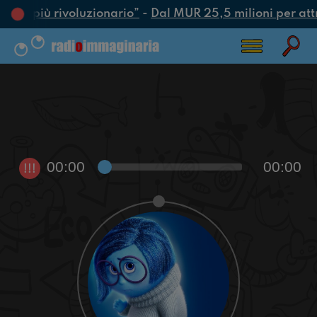
’atto più rivoluzionario”
-
Dal MUR 25,5 milioni per attrar
00:00
00:00
!!!