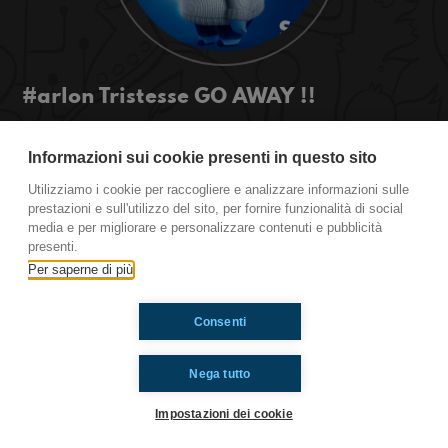
#arlon Tristesse GO AWAY !!
Salut les gars! Cette période n'est pas facile!
Mais vous voilà quelque conseil pour vous
Informazioni sui cookie presenti in questo sito
remonter le moral
Utilizziamo i cookie per raccogliere e analizzare informazioni sulle
#ToiAussi www.radioimmaginaria.it
prestazioni e sull'utilizzo del sito, per fornire funzionalità di social
media e per migliorare e personalizzare contenuti e pubblicità
presenti.
Ti è piaciuto? Condividilo!
Per saperne di più
Consenti
Nega tutto
Impostazioni dei cookie