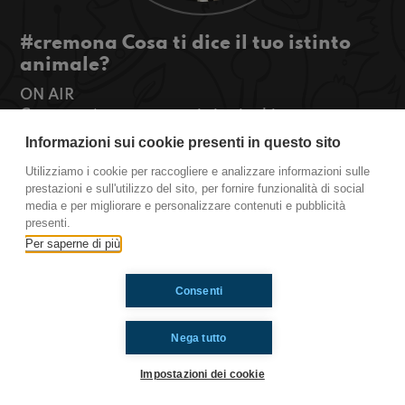
#cremona Cosa ti dice il tuo istinto
animale?
ON AIR
Cremona è tornata, oggi vi spieghiamo come
scoprire il vostro animale spirituale, poi parliamo
Informazioni sui cookie presenti in questo sito
della tecnologia a scuola, voi siete pro o contro?
Utilizziamo i cookie per raccogliere e analizzare informazioni sulle
#OkkinSu www.radioimmaginaria.it
prestazioni e sull'utilizzo del sito, per fornire funzionalità di social
media e per migliorare e personalizzare contenuti e pubblicità
Cremona
presenti.
Per saperne di più
Ti è piaciuto? Condividilo!
Consenti
Nega tutto
Impostazioni dei cookie