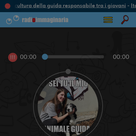
una cultura della guida responsabile tra i giovani
-
It
00:00
00:00
!!!