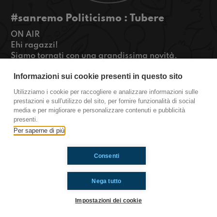
#sanremo Politicismo : Tubere
ON AIR
Ehi ragazzi!
Siamo tornati con una grandissima novità.
Da oggi in poi (fino alle elezioni comunali) faremo
Informazioni sui cookie presenti in questo sito
quattro chiacchere con ogni candidato sindaco...
siete pronti a fargli le pulci insieme a noi?
Utilizziamo i cookie per raccogliere e analizzare informazioni sulle
#OkkinSu
prestazioni e sull'utilizzo del sito, per fornire funzionalità di social
media e per migliorare e personalizzare contenuti e pubblicità
Sanremo
presenti.
Per saperne di più
Ti è piaciuto? Condividilo!
Consenti
Nega tutto
Impostazioni dei cookie