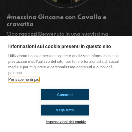
#messina Gincane con Cavallo e
cravatta
Ciao ragazzi!Benvenuto in una nuovissima
puntata!Anche voi fate delle gare di
Informazioni sui cookie presenti in questo sito
equitazione?se si questa puntata fa per voi
#OkkinSu www.radioimmaginaria.it
Utilizziamo i cookie per raccogliere e analizzare informazioni sulle
prestazioni e sull'utilizzo del sito, per fornire funzionalità di social
Messina
media e per migliorare e personalizzare contenuti e pubblicità
presenti.
Per saperne di più
Ti è piaciuto? Condividilo!
Consenti
Nega tutto
Impostazioni dei cookie