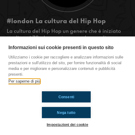
#london La cultura del Hip Hop
La cultura del Hip Hop un genere che è iniziato
negli anni 70, dove potremo vedere molte
differenze rispetto ad oggi!
Informazioni sui cookie presenti in questo sito
#OkkinSu www.radioimmaginaria.it
Utilizziamo i cookie per raccogliere e analizzare informazioni sulle
prestazioni e sull'utilizzo del sito, per fornire funzionalità di social
London
UK
media e per migliorare e personalizzare contenuti e pubblicità
presenti.
Per saperne di più
Ti è piaciuto? Condividilo!
Consenti
Nega tutto
Impostazioni dei cookie