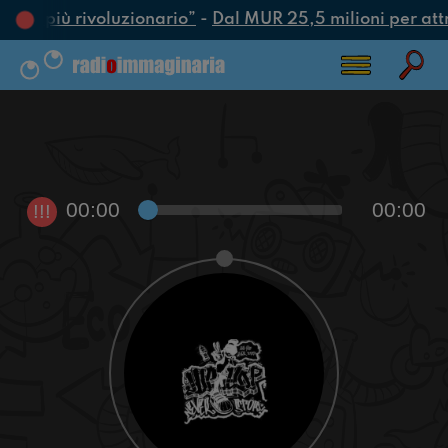
’atto più rivoluzionario”
-
Dal MUR 25,5 milioni per attrar
00:00
00:00
!!!