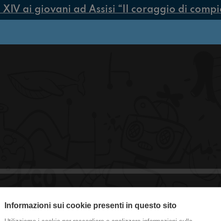
V ai giovani ad Assisi “Il coraggio di compiere
Informazioni sui cookie presenti in questo sito
#ravenna Film che nessuno consigli