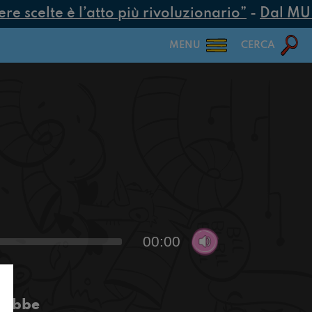
 scelte è l’atto più rivoluzionario”
-
Dal MUR 2
MENU
CERCA
00:00
erebbe