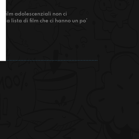
 i film adolescenziali non ci
a lista di film che ci hanno un po’