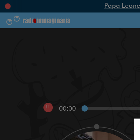
Papa Leone XI
00:00
!!!