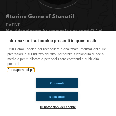
#torino Game of Stonati!
EVENT
Ma videogiocare è veramente uno sport?? Noi
non lo sappiamo, ma lo chiederemo a qualcuno
Informazioni sui cookie presenti in questo sito
che ne sà più di noi! Inoltre doppiatori e
disegnatori non mancheranno!
Utilizziamo i cookie per raccogliere e analizzare informazioni sulle
#OkkinSu
prestazioni e sull'utilizzo del sito, per fornire funzionalità di social
media e per migliorare e personalizzare contenuti e pubblicità
www.radioimmaginaria.ir
presenti.
Per saperne di più
Ti è piaciuto? Condividilo!
Consenti
Nega tutto
Impostazioni dei cookie