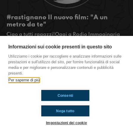
#rastignano Il nuovo film: "A un
metro da te"
Ciao a tutti ragazzi!Oggi a Radio Immaginaria
Rastignano faremo la recensione del film "a un
Informazioni sui cookie presenti in questo sito
metro da te" (ALLARME SPOILER!!!).
#OkkinSu www.radioimmaginaria.it
Utilizziamo i cookie per raccogliere e analizzare informazioni sulle
prestazioni e sull'utilizzo del sito, per fornire funzionalità di social
Rastignano
media e per migliorare e personalizzare contenuti e pubblicità
presenti.
Per saperne di più
Ti è piaciuto? Condividilo!
Consenti
Nega tutto
Impostazioni dei cookie