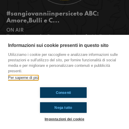
#sangiovanniinpersiceto ABC:
Amore,Bulli e C...
ON AIR
Il sesso è uno degli argomenti preferiti di noi
adolescenti, ma siamo sicuri di saperne così
Informazioni sui cookie presenti in questo sito
tanto?
Utilizziamo i cookie per raccogliere e analizzare informazioni sulle
#OkkinSu www.radioimmaginaria.it
prestazioni e sull'utilizzo del sito, per fornire funzionalità di social
media e per migliorare e personalizzare contenuti e pubblicità
San Giovanni in Persiceto
presenti.
Per saperne di più
Ti è piaciuto? Condividilo!
Consenti
Nega tutto
Impostazioni dei cookie